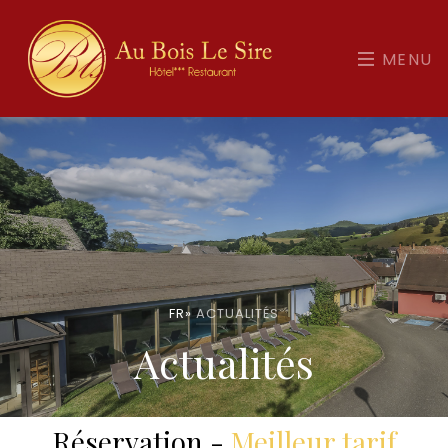
MENU
FR
»
ACTUALITÉS
Actualités
Réservation -
Meilleur tarif